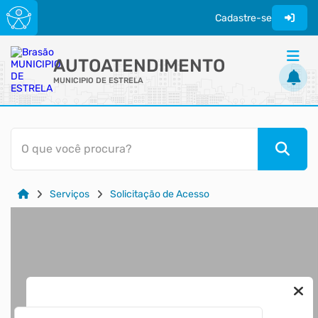
Cadastre-se
AUTOATENDIMENTO
MUNICIPIO DE ESTRELA
ACESSO RÁPIDO
O que você procura?
Acessibilidade
Cidadão
Serviços
Solicitação de Acesso
Diário Oficial
Transparência