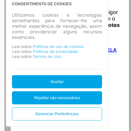
Nota Nacional
CONSENTIMENTO DE COOKIES
I
niciando em
01/01/2026
entra em vigor
Utilizamos cookies e tecnologias
a obrigatoriedade de integração com o
semelhantes para fornecer-lhe uma
Ambiente de Dados Nacional das
Notas
melhor experiência de navegação, assim
de Serviço Eletrônicas
com isso
como providenciar alguns recursos
essenciais.
entraram em vigor
novas regras,
acesse o link abaixo e saiba mais.
Leia sobre
Políticas de uso de cookies.
Autoatendimento - MUNICIPIO DE ESTRELA
Leia sobre
Políticas de privacidade.
Leia sobre
Termos de Uso.
Aceitar
Rejeitar não necessários
Gerenciar Preferências