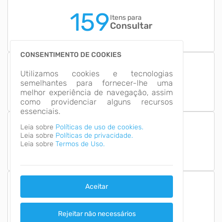
159
Itens para
Consultar
CONSENTIMENTO DE COOKIES
12
Utilizamos cookies e tecnologias
Grupos de
semelhantes para fornecer-lhe uma
Informação
melhor experiência de navegação, assim
como providenciar alguns recursos
essenciais.
Leia sobre
Políticas de uso de cookies.
Leia sobre
Políticas de privacidade.
Número de Acessos
1,719,398
Leia sobre
Termos de Uso.
Aceitar
Última Atualização
06/08/2026
Rejeitar não necessários