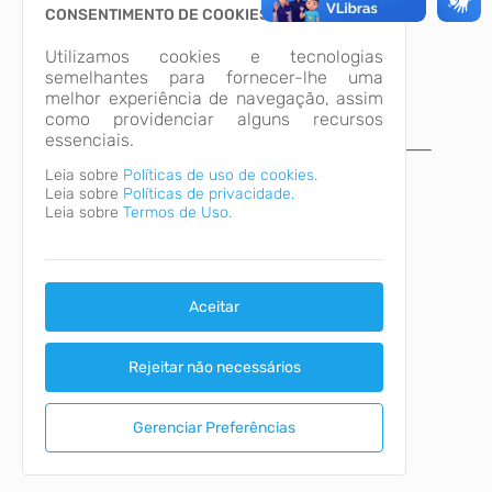
CONSENTIMENTO DE COOKIES
Utilizamos cookies e tecnologias
semelhantes para fornecer-lhe uma
melhor experiência de navegação, assim
como providenciar alguns recursos
essenciais.
A página não foi
Leia sobre
Políticas de uso de cookies.
Leia sobre
Políticas de privacidade.
encontrada!
Leia sobre
Termos de Uso.
Desculpe, a página que você procura não
existe ou está em manutenção.
Voltar para o início
Aceitar
Rejeitar não necessários
Gerenciar Preferências